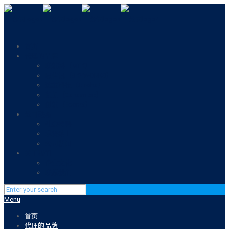
首页
代理的品牌
联发科（MTK）
思佳讯（SKYWORKS）
达发科技（Airoha）
迦美（Canaantek）
创发（Econet）
公司动态
社会招聘
求贤纳士
公司新闻
关于我们
企业文化
联系我们
Menu
首页
代理的品牌